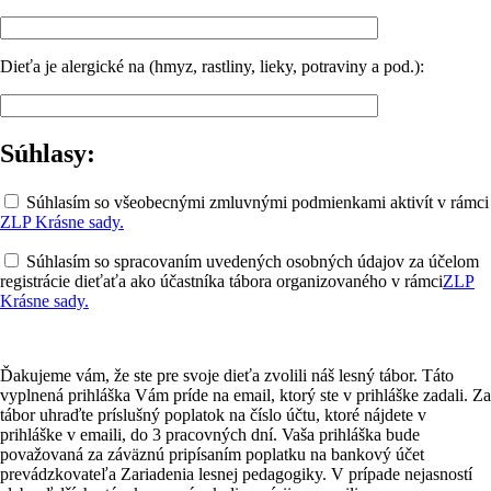
Dieťa je alergické na (hmyz, rastliny, lieky, potraviny a pod.):
Súhlasy:
Súhlasím so všeobecnými zmluvnými podmienkami aktivít v rámci
ZLP Krásne sady.
Súhlasím so spracovaním uvedených osobných údajov za účelom
registrácie dieťaťa ako účastníka tábora organizovaného v rámci
ZLP
Krásne sady.
Ďakujeme vám, že ste pre svoje dieťa zvolili náš lesný tábor. Táto
vyplnená prihláška Vám príde na email, ktorý ste v prihláške zadali. Za
tábor uhraďte príslušný poplatok na číslo účtu, ktoré nájdete v
prihláške v emaili, do 3 pracovných dní. Vaša prihláška bude
považovaná za záväznú pripísaním poplatku na bankový účet
prevádzkovateľa Zariadenia lesnej pedagogiky. V prípade nejasností