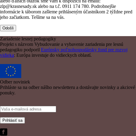
alebo ďalších otázok sme vám k dispozícii na emaili:
zlp@krasnesady.sk alebo na t.č. 0911 174 780. Podrobnejšie
informácie k táborom zašleme prihláseným účastníkom 2 týždne pred
jeho začiatkom. Tešíme sa na vás.
Zariadenie lesnej pedagogiky
Projekt s názvom Vybudovanie a vybavenie zariadenia pre lesnú
pedagogiku podporil
Európsky poľnohospodársky fond pre rozvoj
vidieka
: Európa investuje do vidieckych oblastí.
Odber noviniek
Prihláste sa na odber nášho newsletteru a dostávajte novinky a akciové
ponuky.