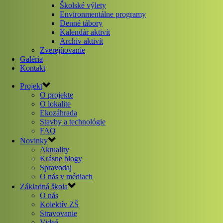
Školské výlety
Environmentálne programy
Denné tábory
Kalendár aktivít
Archív aktivít
Zverejňovanie
Galéria
Kontakt
Projekt
O projekte
O lokalite
Ekozáhrada
Stavby a technológie
FAQ
Novinky
Aktuality
Krásne blogy
Spravodaj
O nás v médiach
Základná škola
O nás
Kolektív ZŠ
Stravovanie
Videá