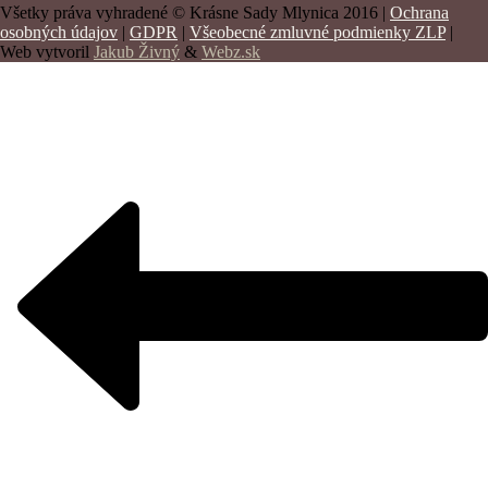
Všetky práva vyhradené © Krásne Sady Mlynica 2016 |
Ochrana
osobných údajov
|
GDPR
|
Všeobecné zmluvné podmienky ZLP
|
Web vytvoril
Jakub Živný
&
Webz.sk