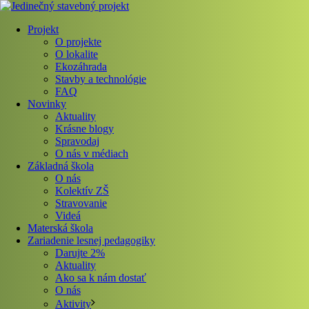
Projekt
O projekte
O lokalite
Ekozáhrada
Stavby a technológie
FAQ
Novinky
Aktuality
Krásne blogy
Spravodaj
O nás v médiach
Základná škola
O nás
Kolektív ZŠ
Stravovanie
Videá
Materská škola
Zariadenie lesnej pedagogiky
Darujte 2%
Aktuality
Ako sa k nám dostať
O nás
Aktivity