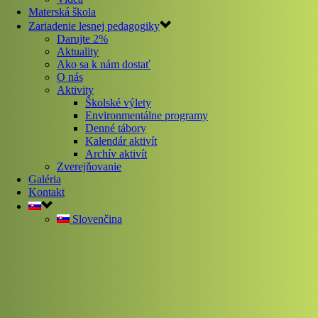
Materská škola
Zariadenie lesnej pedagogiky
Darujte 2%
Aktuality
Ako sa k nám dostať
O nás
Aktivity
Školské výlety
Environmentálne programy
Denné tábory
Kalendár aktivít
Archív aktivít
Zverejňovanie
Galéria
Kontakt
Slovenčina