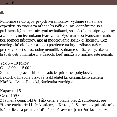
Ponoríme sa do tajov prvých keramikárov, vydáme sa na malé
expedície do okolia za hľadaním ložísk hliny. Zoznámime sa s
prehistorickými keramickými technikami, so spôsobom prípravy hliny
a základnými technikami tvarovania. Vyskúšame si tvarovanie nádob
bez pomoci nástrojov, ako aj modelovanie sošiek či šperkov. Cez
etnologické okuliare sa spolu pozrieme na hry a zábavy našich
predkov, ktorí sa rozhodne nenudili. Zahráme sa rôzne hry, aké sa
hrávali deti v minulosti, v časoch, keď množstvo hračiek ešte nemali.
Vek 6 – 10 rokov
Čas: 8.00 – 16.00 h
Zameranie:
práca s hlinou, tradície, prírodné, pohybové.
Lektorky:
Klaudia
Sisková
, zakladateľka keramického ateliéru
KlaSika
. Ivana
Dalecká,
študentka etnológie.
Kapacita: 15
Cena: 159 €
Zľavnená cena: 143 €. Táto cena je platná pre: 2. súrodenca, pre
žiakov envirotried Life Academy v Krásnych Sadoch a v prípade toho
istého dieťaťa pre 2. a ďalší tábor. Zľavy nie je možné kombinovať.